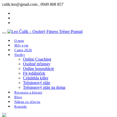
Skip
culik.leo@gmail.com , 0949 808 857
to
content
O mne
Môj gym
Camp 2026
Služby
Online Coaching
Osobné tréningy
Online konzultácie
Fit jedálniček
Celulitída killer
Tréningový plán
Tréningový plán na doma
Recenzie a klienti
Blog
Nákup so zľavou
Kontakt