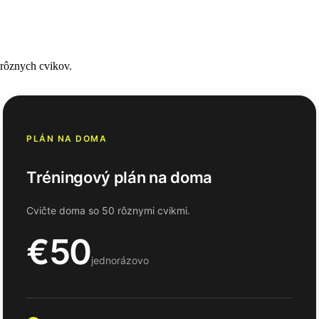
 rôznych cvikov.
PLÁN NA DOMA
Tréningový plán na doma
Cvičte doma so 50 rôznymi cvikmi.
€50
jednorázovo