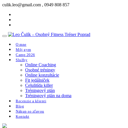
Skip
culik.leo@gmail.com , 0949 808 857
to
content
O mne
Môj gym
Camp 2026
Služby
Online Coaching
Osobné tréningy
Online konzultácie
Fit jedálniček
Celulitída killer
Tréningový plán
Tréningový plán na doma
Recenzie a klienti
Blog
Nákup so zľavou
Kontakt